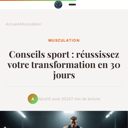
Accueil
›
Musculation
MUSCULATION
Conseils sport : réussissez
votre transformation en 30
jours
Alice
15 août 2024
7 min de lecture
A