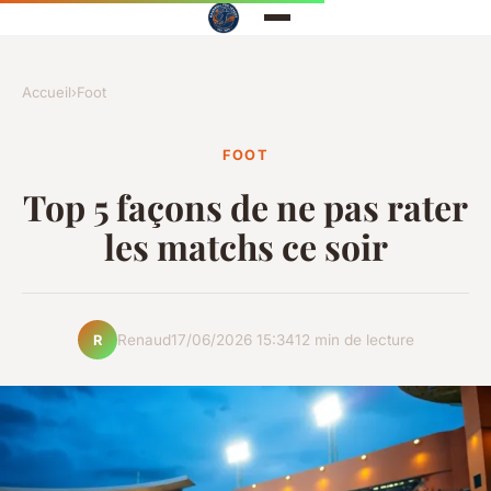
Accueil
›
Foot
FOOT
Top 5 façons de ne pas rater
les matchs ce soir
Renaud
17/06/2026 15:34
12 min de lecture
R