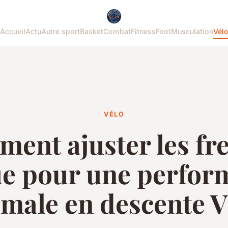
Accueil
Actu
Autre sport
Basket
Combat
Fitness
Foot
Musculation
Vél
VÉLO
ent ajuster les fre
ue pour une perfor
imale en descente 