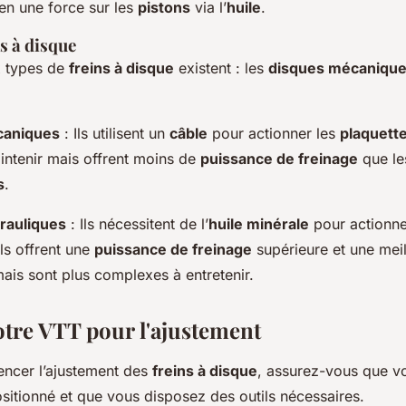
en une force sur les
pistons
via l’
huile
.
s à disque
x types de
freins à disque
existent : les
disques mécaniqu
caniques
: Ils utilisent un
câble
pour actionner les
plaquett
intenir mais offrent moins de
puissance de freinage
que l
s
.
rauliques
: Ils nécessitent de l’
huile minérale
pour actionne
Ils offrent une
puissance de freinage
supérieure et une meil
ais sont plus complexes à entretenir.
otre VTT pour l'ajustement
ncer l’ajustement des
freins à disque
, assurez-vous que v
sitionné et que vous disposez des outils nécessaires.