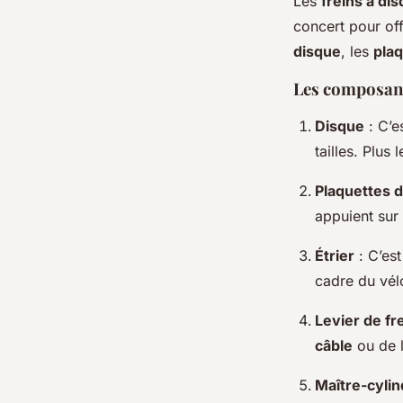
Les
freins à di
concert pour of
disque
, les
plaq
Les composant
Disque
: C’es
tailles. Plus 
Plaquettes d
appuient sur
Étrier
: C’est
cadre du vél
Levier de fr
câble
ou de l
Maître-cylin