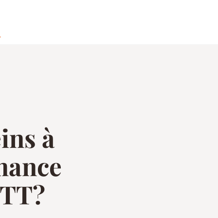
o
ins à
mance
VTT?