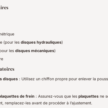
aires
étrique
le (pour les
disques hydrauliques
)
pour les
disques mécaniques
)
re
atoires
s disques
: Utilisez un chiffon propre pour enlever la poussi
.
plaquettes de frein
: Assurez-vous que les
plaquettes
ne s
ont, remplacez-les avant de procéder à l’ajustement.