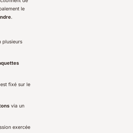
ctionnent de
palement le
indre
.
 plusieurs
.
aquettes
l est fixé sur le
tons
via un
ession exercée