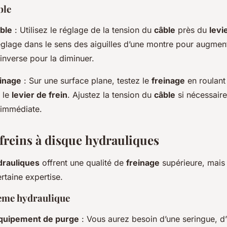
ble
âble
: Utilisez le réglage de la tension du
câble
près du
levi
églage dans le sens des aiguilles d’une montre pour augment
inverse pour la diminuer.
einage
: Sur une surface plane, testez le
freinage
en roulant
 le
levier de frein
. Ajustez la tension du
câble
si nécessaire
 immédiate.
 freins à disque hydrauliques
drauliques
offrent une qualité de
freinage
supérieure, mais 
taine expertise.
ème hydraulique
équipement de purge
: Vous aurez besoin d’une seringue, d’