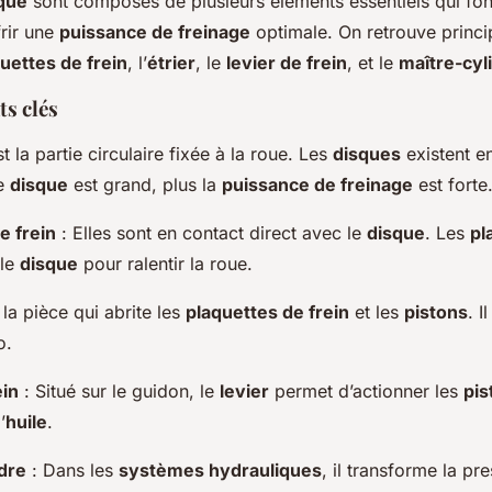
sque
sont composés de plusieurs éléments essentiels qui fon
frir une
puissance de freinage
optimale. On retrouve princi
uettes de frein
, l’
étrier
, le
levier de frein
, et le
maître-cyl
s clés
t la partie circulaire fixée à la roue. Les
disques
existent en
le
disque
est grand, plus la
puissance de freinage
est forte
e frein
: Elles sont en contact direct avec le
disque
. Les
pl
 le
disque
pour ralentir la roue.
 la pièce qui abrite les
plaquettes de frein
et les
pistons
. I
o.
ein
: Situé sur le guidon, le
levier
permet d’actionner les
pis
’
huile
.
dre
: Dans les
systèmes hydrauliques
, il transforme la pr