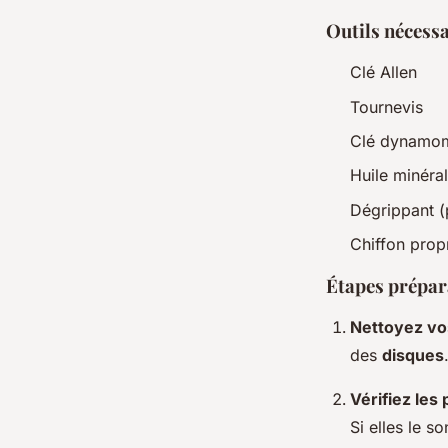
Outils nécess
Clé Allen
Tournevis
Clé dynamom
Huile minéra
Dégrippant (
Chiffon prop
Étapes prépar
Nettoyez vo
des
disques
Vérifiez les 
Si elles le s