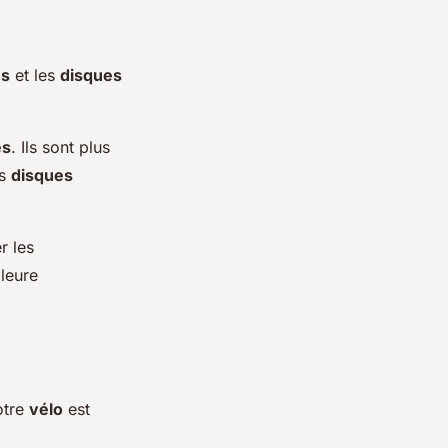
es
et les
disques
es
. Ils sont plus
es
disques
r les
leure
otre
vélo
est