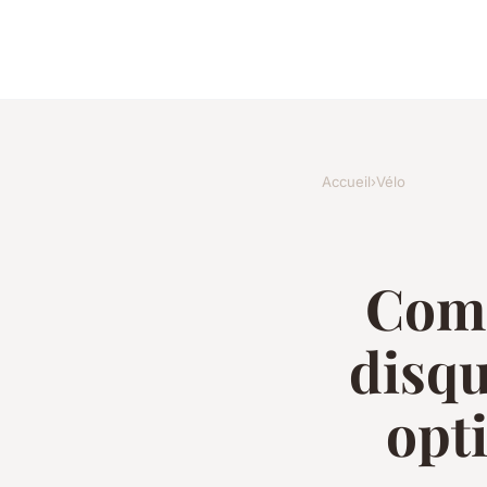
Accueil
›
Vélo
Comm
disq
opt