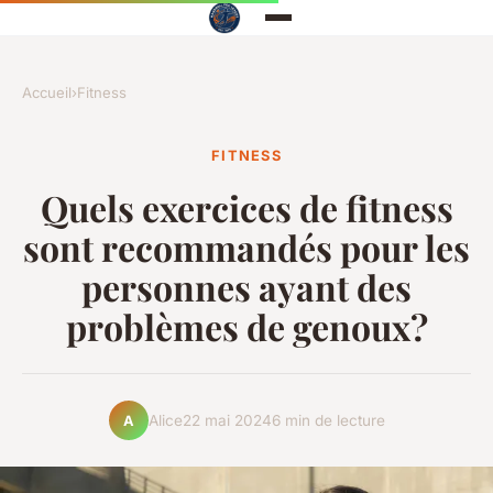
Accueil
›
Fitness
FITNESS
Quels exercices de fitness
sont recommandés pour les
personnes ayant des
problèmes de genoux?
Alice
22 mai 2024
6 min de lecture
A